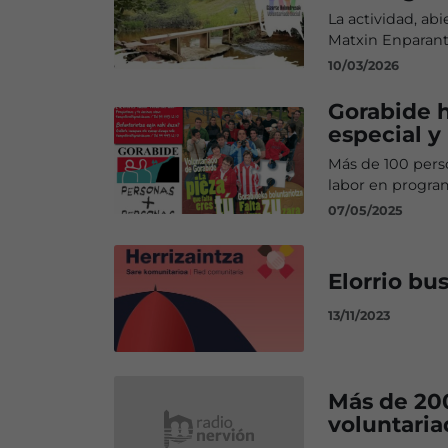
La actividad, abi
Matxin Enparant
10/03/2026
Gorabide 
especial y
Más de 100 perso
labor en progra
07/05/2025
Elorrio bu
13/11/2023
Más de 20
voluntari