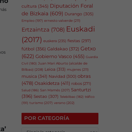
año
Diputación Foral
cultura
(345)
más
de Bizkaia
(609)
Durango
(305)
Empleo
(197)
ernesto valverde
(211)
Euskadi
Ertzaintza
(708)
(2017)
fiestas
(297)
euskera
(235)
Getxo
fútbol
(356)
Galdakao
(372)
nos
(622)
Gobierno Vasco
(455)
Guardia
Juan Mari Aburto (alcalde de
Civil
(180)
Leioa
(313)
Bilbao)
(208)
mujeres
(211)
obras
musica
(341)
Navidad
(300)
,
(478)
Osakidetza
(411)
robos
(271)
Santurtzi
San Mamés
(207)
Salud
(186)
(396)
Sestao
(307)
tráfico
Telebilbao
(182)
(191)
turismo
(207)
verano
(202)
POR CATEGORÍA
a’
P