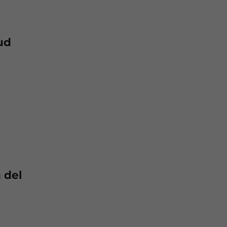
ud
 del