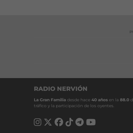
P
RADIO NERVIÓN
La Gran Familia
desde hace
40 años
en la
88.0
d
tráfico y la participación de los oyentes.