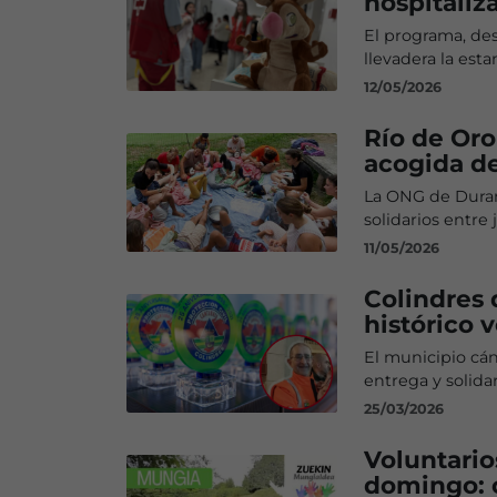
hospitaliz
El programa, des
llevadera la esta
12/05/2026
Río de Oro
acogida de
La ONG de Durang
solidarios entre 
11/05/2026
Colindres 
histórico 
El municipio cán
entrega y solid
25/03/2026
Voluntario
domingo: c