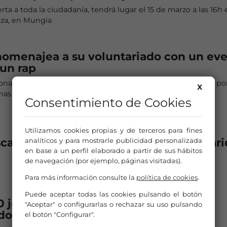
erta a toda la ciudadanía, tendrá lugar el 15 de marzo a las 16h 
za, en Mungia
homenajea a su voluntariado con un ev
 un rap
nas voluntarias disfrutarán de un acto de reconocimiento po
X
mas de ocio para personas con discapacidad
Consentimiento de Cookies
Utilizamos cookies propias y de terceros para fines
sca voluntarios para su proyecto solidari
analíticos y para mostrarle publicidad personalizada
en base a un perfil elaborado a partir de sus hábitos
de navegación (por ejemplo, páginas visitadas).
Para más información consulte la
política de cookies
.
Puede aceptar todas las cookies pulsando el botón
0 jóvenes vascos en los campos de
"Aceptar" o configurarlas o rechazar su uso pulsando
ado «Auzolandegiak»
el botón "Configurar".