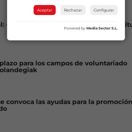
Aceptar
Rechazar
Configurar
l: «la mayoría de los jóvenes tiene actit
Powered by
Media Sector S.L.
 plazo para los campos de voluntariado
zolandegiak
e convoca las ayudas para la promoción
do