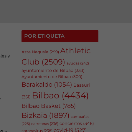
POR ETIQUETA
Athletic
Aste Nagusia
(299)
jes y
Club
(2509)
ayudas
(242)
ayuntamiento de Bilbao
(333)
Ayuntamiento de Bilbao
(300)
Barakaldo
(1054)
Basauri
Bilbao
(4434)
(351)
e
Bilbao Basket
(785)
Bizkaia
(1897)
campañas
conciertos
(348)
carreteras
(236)
(225)
covid-19
(527)
coronavirus
(238)