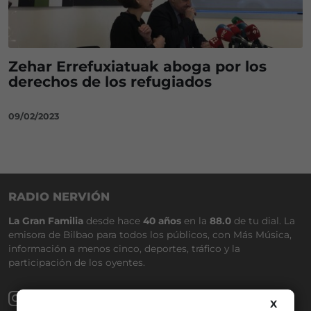
Zehar Errefuxiatuak aboga por los
derechos de los refugiados
09/02/2023
RADIO NERVIÓN
La Gran Familia
desde hace
40 años
en la
88.0
de tu dial. La
emisora de Bilbao para todos los públicos, con Más Música,
información a menos cinco, deportes, tráfico y la
participación de los oyentes.
X