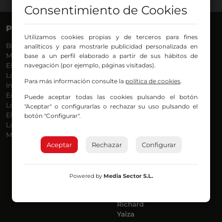
Consentimiento de Cookies
PROGRAMAS
VOCES
Utilizamos cookies propias y de terceros para fines
Bilbosport
Agurtzane
analíticos y para mostrarle publicidad personalizada en
Más Música
Belén Ollero
base a un perfil elaborado a partir de sus hábitos de
El Madrugador
navegación (por ejemplo, páginas visitadas).
Dani
Lo Más Nuevo
Eduardo
Para más información consulte la
política de cookies
.
Informativos
Eva Argote
En Ruta
Endika
Puede aceptar todas las cookies pulsando el botón
Locos por la Música
Iker
"Aceptar" o configurarlas o rechazar su uso pulsando el
El Supermadrugador
Iñigo
botón "Configurar".
La Mañana de Radio Nervión
Javi
Más Madrugada
Jon
Aceptar
Rechazar
José Ignacio
Configurar
Joseba
Luis Carlos
Mar y Cielo
Powered by
Media Sector S.L.
Miguel Ángel
Mónica Ambrosio
Richard
Yaiza