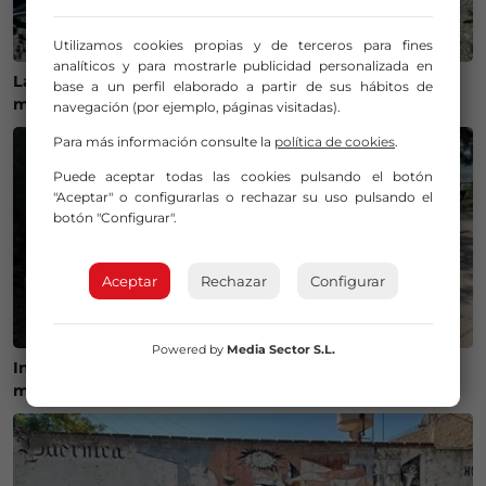
Utilizamos cookies propias y de terceros para fines
analíticos y para mostrarle publicidad personalizada en
Las playas de Bizkaia superan el millón de visitantes y
base a un perfil elaborado a partir de sus hábitos de
mantienen una alta actividad este verano
navegación (por ejemplo, páginas visitadas).
Para más información consulte la
política de cookies
.
Puede aceptar todas las cookies pulsando el botón
"Aceptar" o configurarlas o rechazar su uso pulsando el
botón "Configurar".
Aceptar
Rechazar
Configurar
Powered by
Media Sector S.L.
Inician las obras de acondicionamiento de dos
miradores en la Vía Vieja de Lezama