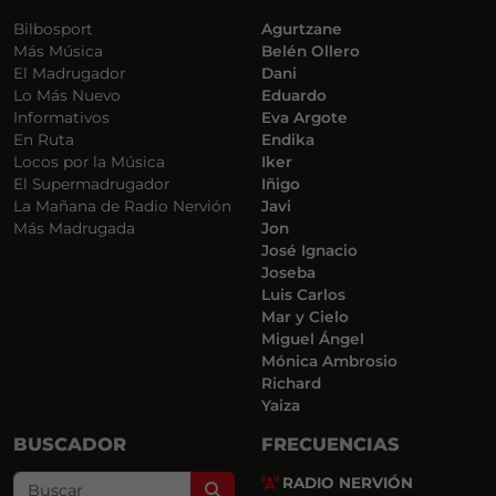
Bilbosport
Agurtzane
Más Música
Belén Ollero
El Madrugador
Dani
Lo Más Nuevo
Eduardo
Informativos
Eva Argote
En Ruta
Endika
Locos por la Música
Iker
El Supermadrugador
Iñigo
La Mañana de Radio Nervión
Javi
Más Madrugada
Jon
José Ignacio
Joseba
Luis Carlos
Mar y Cielo
Miguel Ángel
Mónica Ambrosio
Richard
Yaiza
BUSCADOR
FRECUENCIAS
RADIO NERVIÓN
Search