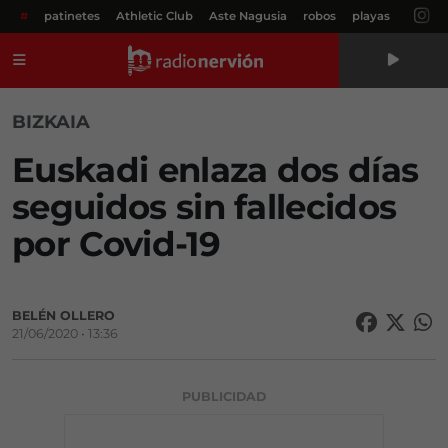
#
patinetes
Athletic Club
Aste Nagusia
robos
playas
Menú
BIZKAIA
Euskadi enlaza dos días
seguidos sin fallecidos
por Covid-19
BELÉN OLLERO
21/06/2020 • 13:36
PUBLICIDAD