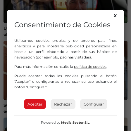
X
Consentimiento de Cookies
Un bilbaíno invierte 100.000 euros en crear un
observatorio que será protagonista del eclipse
Utilizamos cookies propias y de terceros para fines
analíticos y para mostrarle publicidad personalizada en
base a un perfil elaborado a partir de sus hábitos de
navegación (por ejemplo, páginas visitadas).
Para más información consulte la
política de cookies
.
Puede aceptar todas las cookies pulsando el botón
"Aceptar" o configurarlas o rechazar su uso pulsando el
botón "Configurar".
Aceptar
Rechazar
Configurar
Susto en Bilbao La Vieja: ocho personas atendidas y un
edificio desalojado tras un incendio
Powered by
Media Sector S.L.