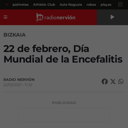
#
patinetes
Athletic Club
Aste Nagusia
robos
playas
Menú
BIZKAIA
22 de febrero, Día
Mundial de la Encefalitis
RADIO NERVIÓN
22/02/2021 • 11:22
PUBLICIDAD