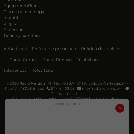
Equipo AntiBulos
Ciencia y tecnología
Infantil
Viajes
El tiempo
Tráfico y carreteras
Aviso Legal
Política de privacidad
Política de cookies
•
Radio Gorbea
Radio Donosti
Telebilbao
Teledonosti
Televitoria
©
2026
Radio Nervión
| FM Nervión S.A. | C/ Hurtado de Amézaga, 27 -
Piso 17 - 48008 Bilbao |
944 44 08 05 |
info
radionervion.com |
Configurar cookies
Protegido con la tecnología de reCAPTCHA bajo los términos y
condiciones de Google, su
Política de privacidad
y
Términos de servicio
.
PUBLICIDAD