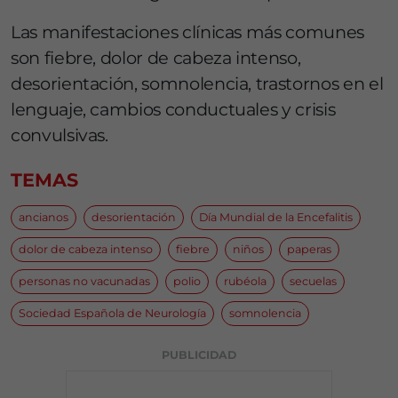
Las manifestaciones clínicas más comunes
son fiebre, dolor de cabeza intenso,
desorientación, somnolencia, trastornos en el
lenguaje, cambios conductuales y crisis
convulsivas.
TEMAS
ancianos
desorientación
Día Mundial de la Encefalitis
dolor de cabeza intenso
fiebre
niños
paperas
personas no vacunadas
polio
rubéola
secuelas
Sociedad Española de Neurología
somnolencia
PUBLICIDAD