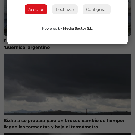
Aceptar
Rechazar
Configurar
Powered by
Media Sector S.L.
El Ayuntamiento de Gernika ayudará a restaurar un
‘Guernica’ argentino
Bizkaia se prepara para un brusco cambio de tiempo:
llegan las tormentas y baja el termómetro