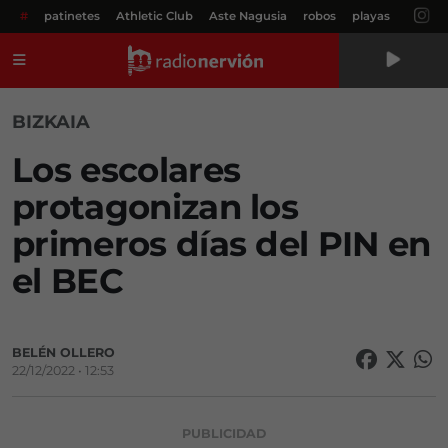
#
patinetes
Athletic Club
Aste Nagusia
robos
playas
Menú
BIZKAIA
Los escolares
protagonizan los
primeros días del PIN en
el BEC
BELÉN OLLERO
22/12/2022 • 12:53
PUBLICIDAD