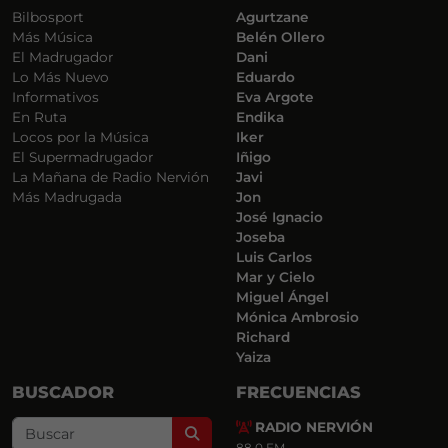
Bilbosport
Agurtzane
Más Música
Belén Ollero
El Madrugador
Dani
Lo Más Nuevo
Eduardo
Informativos
Eva Argote
En Ruta
Endika
Locos por la Música
Iker
El Supermadrugador
Iñigo
La Mañana de Radio Nervión
Javi
Más Madrugada
Jon
José Ignacio
Joseba
Luis Carlos
Mar y Cielo
Miguel Ángel
Mónica Ambrosio
Richard
Yaiza
BUSCADOR
FRECUENCIAS
RADIO NERVIÓN
Search
88.0 FM