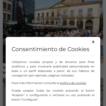
X
Consentimiento de Cookies
Utilizamos cookies propias y de terceros para fines
analíticos y para mostrarle publicidad personalizada en
Ya tenemos plan para este lunes: «Nos vamos al
base a un perfil elaborado a partir de sus hábitos de
Mercado de San Lorenzo de Getxo»
navegación (por ejemplo, páginas visitadas).
Para más información consulte la
política de cookies
.
Puede aceptar todas las cookies pulsando el botón
"Aceptar" o configurarlas o rechazar su uso pulsando el
botón "Configurar".