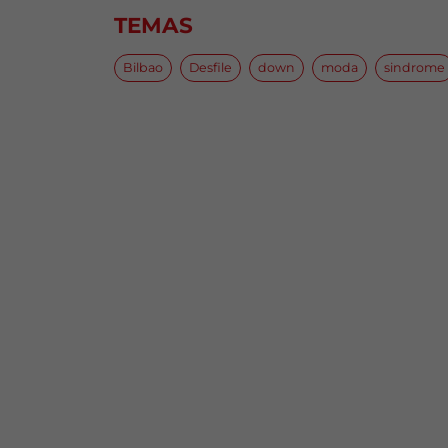
TEMAS
Bilbao
Desfile
down
moda
sindrome