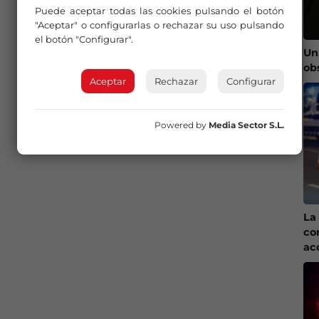
Puede aceptar todas las cookies pulsando el botón
"Aceptar" o configurarlas o rechazar su uso pulsando
el botón "Configurar".
Un
ob
Aceptar
Rechazar
Configurar
Powered by
Media Sector S.L.
La 
co
ac