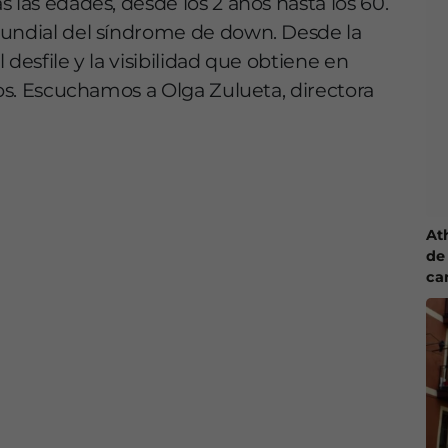
 las edades, desde los 2 años hasta los 60.
mundial del síndrome de down. Desde la
desfile y la visibilidad que obtiene en
vos. Escuchamos a Olga Zulueta, directora
At
de 
ca