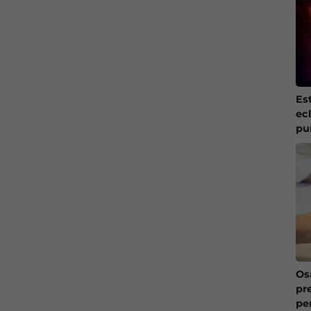
Es
ec
pu
Os
pr
pe