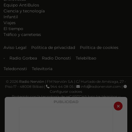
Equipo AntiBulos
Ciencia y tecnología
Infantil
Viajes
El tiempo
Tráfico y carreteras
Aviso Legal
Política de privacidad
Política de cookies
•
Radio Gorbea
Radio Donosti
Telebilbao
Teledonosti
Televitoria
©
2026
Radio Nervión
| FM Nervión S.A. | C/ Hurtado de Amézaga, 27 -
Piso 17 - 48008 Bilbao |
944 44 08 05 |
info
radionervion.com |
Configurar cookies
Protegido con la tecnología de reCAPTCHA bajo los términos y
condiciones de Google, su
Política de privacidad
y
Términos de servicio
.
PUBLICIDAD