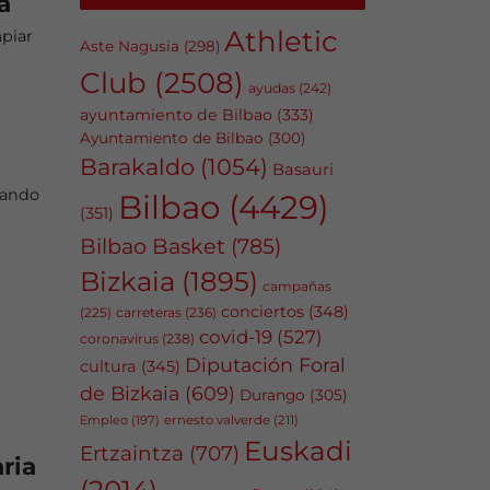
a
Athletic
mpiar
Aste Nagusia
(298)
Club
(2508)
ayudas
(242)
ayuntamiento de Bilbao
(333)
Ayuntamiento de Bilbao
(300)
Barakaldo
(1054)
Basauri
uando
Bilbao
(4429)
(351)
Bilbao Basket
(785)
Bizkaia
(1895)
campañas
conciertos
(348)
carreteras
(236)
(225)
covid-19
(527)
coronavirus
(238)
Diputación Foral
cultura
(345)
de Bizkaia
(609)
Durango
(305)
Empleo
(197)
ernesto valverde
(211)
Euskadi
Ertzaintza
(707)
ria
(2014)