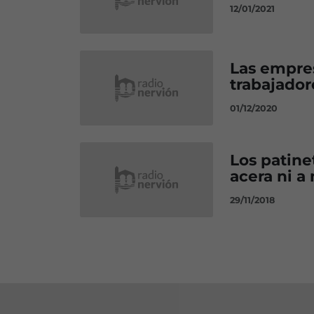
12/01/2021
Las empres
trabajador
01/12/2020
Los patine
acera ni a
29/11/2018