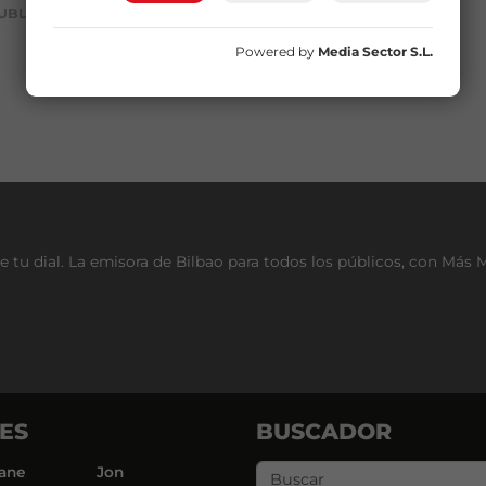
UBLICIDAD
Powered by
Media Sector S.L.
e tu dial. La emisora de Bilbao para todos los públicos, con Más 
ES
BUSCADOR
ane
Jon