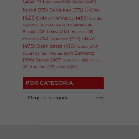
fiestas
(294)
euskera
(235)
Getxo
fútbol
(355)
Galdakao
(372)
(621)
Gobierno Vasco
(455)
Guardia
Juan Mari Aburto (alcalde de
Civil
(180)
Leioa
(313)
Bilbao)
(208)
mujeres
(211)
obras
musica
(341)
Navidad
(300)
(478)
Osakidetza
(410)
robos
(270)
Santurtzi
San Mamés
(207)
Salud
(185)
(396)
Sestao
(307)
tráfico
Telebilbao
(182)
(191)
turismo
(207)
verano
(202)
POR CATEGORÍA
P
o
r
c
a
t
e