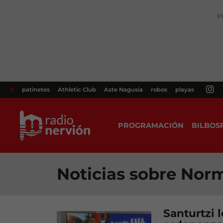
P
#
patinetes
Athletic Club
Aste Nagusia
robos
playas
PROGRAMACIÓN
BILBOS
Noticias sobre Nor
Santurtzi 