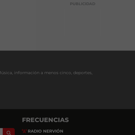
g
PUBLICIDAD
o
r
í
a
Música, información a menos cinco, deportes,
FRECUENCIAS
RADIO NERVIÓN
Search