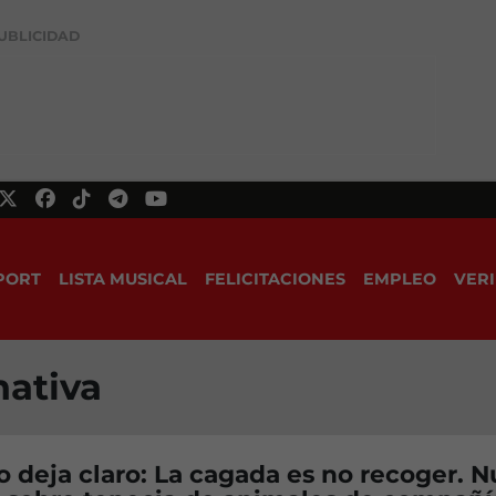
UBLICIDAD
PORT
LISTA MUSICAL
FELICITACIONES
EMPLEO
VERI
mativa
lo deja claro: La cagada es no recoger. 