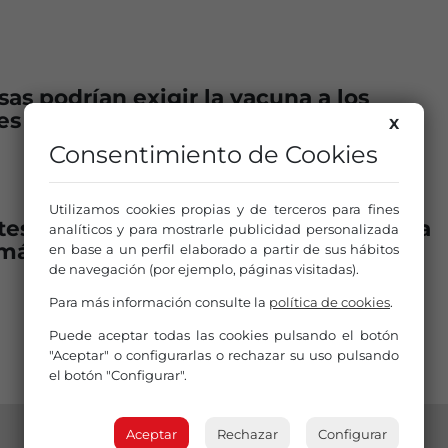
as podrían exigir la vacuna a los
es
X
Consentimiento de Cookies
Utilizamos cookies propias y de terceros para fines
tes eléctricos no podrán circular por la
analíticos y para mostrarle publicidad personalizada
 más de 25 km/h
en base a un perfil elaborado a partir de sus hábitos
de navegación (por ejemplo, páginas visitadas).
Para más información consulte la
política de cookies
.
Puede aceptar todas las cookies pulsando el botón
"Aceptar" o configurarlas o rechazar su uso pulsando
el botón "Configurar".
Aceptar
Rechazar
Configurar