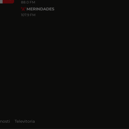
88.0 FM
MERINDADES
107.9 FM
nosti
Televitoria