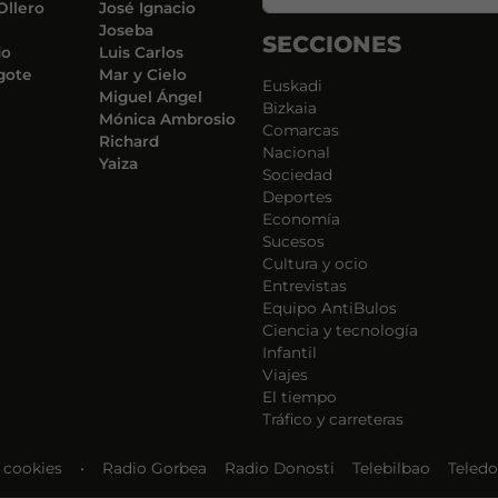
Ollero
José Ignacio
Joseba
SECCIONES
do
Luis Carlos
gote
Mar y Cielo
Euskadi
Miguel Ángel
Bizkaia
Mónica Ambrosio
Comarcas
Richard
Nacional
Yaiza
Sociedad
Deportes
Economía
Sucesos
Cultura y ocio
Entrevistas
Equipo AntiBulos
Ciencia y tecnología
Infantil
Viajes
El tiempo
Tráfico y carreteras
e cookies
•
Radio Gorbea
Radio Donosti
Telebilbao
Teledo