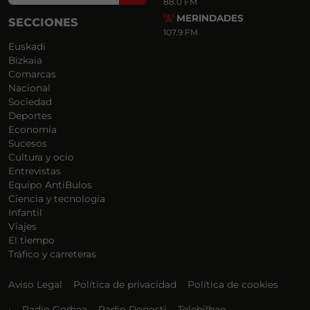
88.0 FM
MERINDADES
SECCIONES
107.9 FM
Euskadi
Bizkaia
Comarcas
Nacional
Sociedad
Deportes
Economía
Sucesos
Cultura y ocio
Entrevistas
Equipo AntiBulos
Ciencia y tecnología
Infantil
Viajes
El tiempo
Tráfico y carreteras
Aviso Legal
Política de privacidad
Política de cookies
•
Radio Gorbea
Radio Donosti
Telebilbao