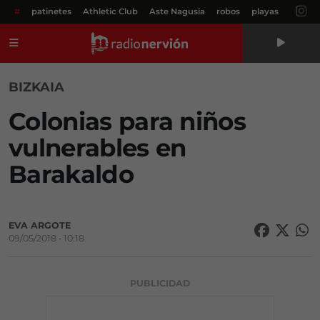
#
patinetes
Athletic Club
Aste Nagusia
robos
playas
Menú
BIZKAIA
Colonias para niños
vulnerables en
Barakaldo
EVA ARGOTE
09/05/2018 • 10:18
PUBLICIDAD