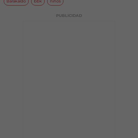
Barakaldo
bbk
niños
PUBLICIDAD