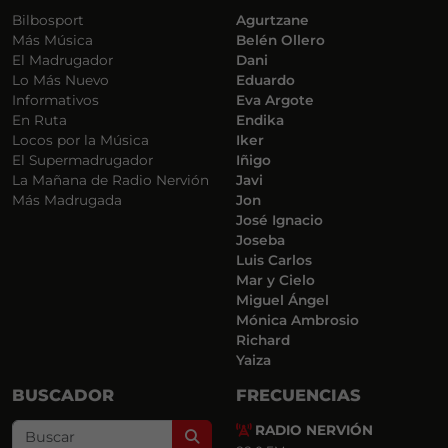
Bilbosport
Agurtzane
Más Música
Belén Ollero
El Madrugador
Dani
Lo Más Nuevo
Eduardo
Informativos
Eva Argote
En Ruta
Endika
Locos por la Música
Iker
El Supermadrugador
Iñigo
La Mañana de Radio Nervión
Javi
Más Madrugada
Jon
José Ignacio
Joseba
Luis Carlos
Mar y Cielo
Miguel Ángel
Mónica Ambrosio
Richard
Yaiza
BUSCADOR
FRECUENCIAS
RADIO NERVIÓN
Search