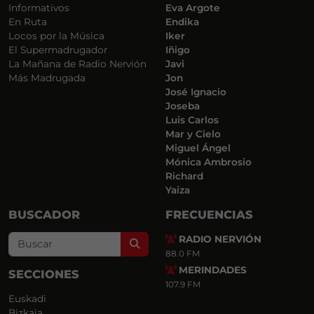
Informativos
Eva Argote
En Ruta
Endika
Locos por la Música
Iker
El Supermadrugador
Iñigo
La Mañana de Radio Nervión
Javi
Más Madrugada
Jon
José Ignacio
Joseba
Luis Carlos
Mar y Cielo
Miguel Ángel
Mónica Ambrosio
Richard
Yaiza
BUSCADOR
FRECUENCIAS
RADIO NERVIÓN
Search
88.0 FM
MERINDADES
SECCIONES
107.9 FM
Euskadi
Bizkaia