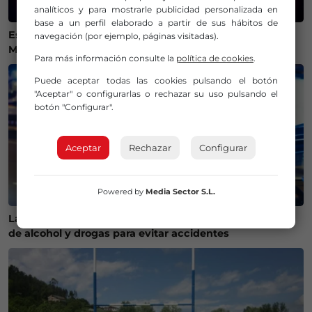
analíticos y para mostrarle publicidad personalizada en
base a un perfil elaborado a partir de sus hábitos de
Estos son los mejores lugares de Bizkaia y Las
navegación (por ejemplo, páginas visitadas).
Merindades para ver el eclipse del 12 de agosto
Para más información consulte la
política de cookies
.
Puede aceptar todas las cookies pulsando el botón
"Aceptar" o configurarlas o rechazar su uso pulsando el
botón "Configurar".
Aceptar
Rechazar
Configurar
Powered by
Media Sector S.L.
La Policía Municipal de Bilbao intensifica los controles
de alcohol y drogas para evitar accidentes