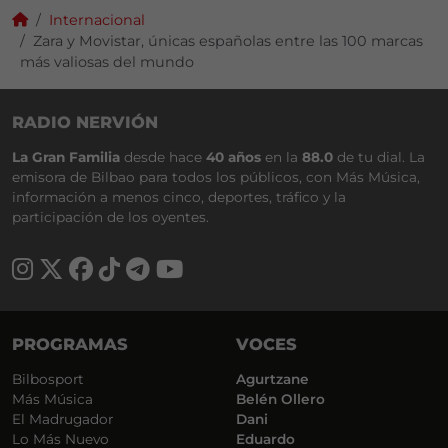
Internacional
Zara y Movistar, únicas españolas entre las 100 marcas
más valiosas del mundo
RADIO NERVIÓN
La Gran Familia
desde hace
40 años
en la
88.0
de tu dial. La
emisora de Bilbao para todos los públicos, con Más Música,
información a menos cinco, deportes, tráfico y la
participación de los oyentes.
PROGRAMAS
VOCES
Bilbosport
Agurtzane
Más Música
Belén Ollero
El Madrugador
Dani
Lo Más Nuevo
Eduardo