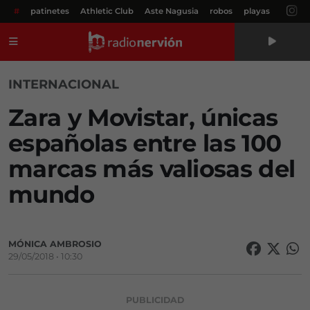
#
patinetes
Athletic Club
Aste Nagusia
robos
playas
Menú
INTERNACIONAL
Zara y Movistar, únicas
españolas entre las 100
marcas más valiosas del
mundo
MÓNICA AMBROSIO
29/05/2018 • 10:30
PUBLICIDAD