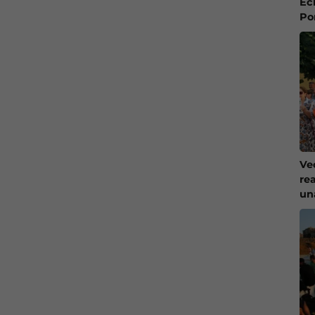
Ec
Po
Ve
re
un