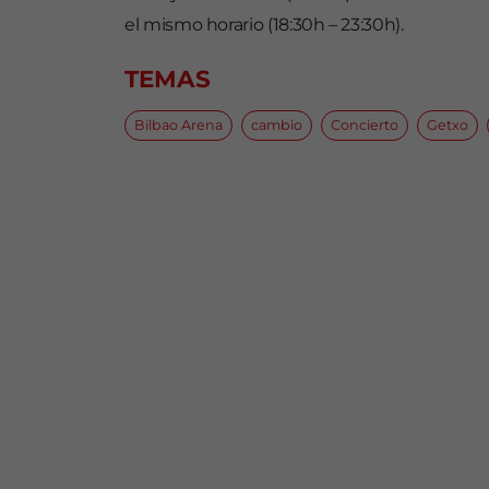
el mismo horario (18:30h – 23:30h).
TEMAS
Bilbao Arena
cambio
Concierto
Getxo