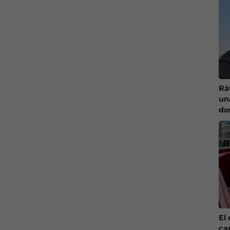
Ráf
un
do
El 
ca