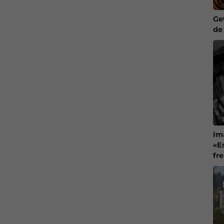
Ge
de
Im
«E
fr