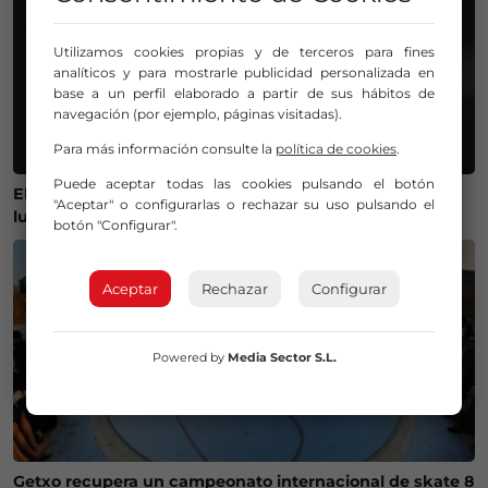
Utilizamos cookies propias y de terceros para fines
analíticos y para mostrarle publicidad personalizada en
base a un perfil elaborado a partir de sus hábitos de
navegación (por ejemplo, páginas visitadas).
Para más información consulte la
política de cookies
.
Puede aceptar todas las cookies pulsando el botón
El Gobierno lanza un visor web para encontrar el mejor
"Aceptar" o configurarlas o rechazar su uso pulsando el
lugar donde ver el eclipse solar del 12 de agosto
botón "Configurar".
Aceptar
Rechazar
Configurar
Powered by
Media Sector S.L.
Getxo recupera un campeonato internacional de skate 8