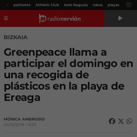
#
patinetes
Athletic Club
Aste Nagusia
robos
playas
Menú
BIZKAIA
Greenpeace llama a
participar el domingo en
una recogida de
plásticos en la playa de
Ereaga
MÓNICA AMBROSIO
04/03/2019 • 13:25