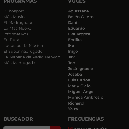
PROGRAMAS
VOCES
Bilbosport
Agurtzane
Más Música
Belén Ollero
El Madrugador
Dani
Lo Más Nuevo
Eduardo
Informativos
Eva Argote
En Ruta
Endika
Locos por la Música
Iker
El Supermadrugador
Iñigo
La Mañana de Radio Nervión
Javi
Más Madrugada
Jon
José Ignacio
Joseba
Luis Carlos
Mar y Cielo
Miguel Ángel
Mónica Ambrosio
Richard
Yaiza
BUSCADOR
FRECUENCIAS