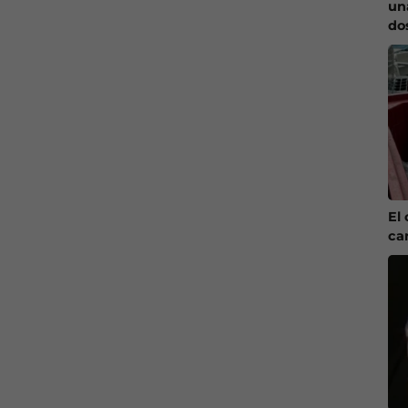
un
do
El 
ca