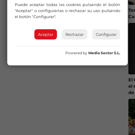
Puede aceptar todas las cookies pulsando el botón
Te
"Aceptar" o configurarlas o rechazar su uso pulsando
Ca
el botón "Configurar".
Aceptar
Rechazar
Configurar
Powered by
Media Sector S.L.
El
el 
de