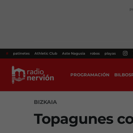
P
#
patinetes
Athletic Club
Aste Nagusia
robos
playas
PROGRAMACIÓN
BILBOS
BIZKAIA
Topagunes co