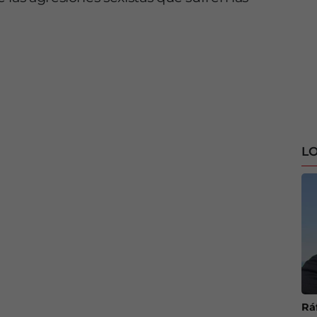
LO
Ráf