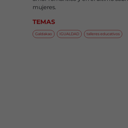
mujeres.
TEMAS
Galdakao
IGUALDAD
talleres educativos