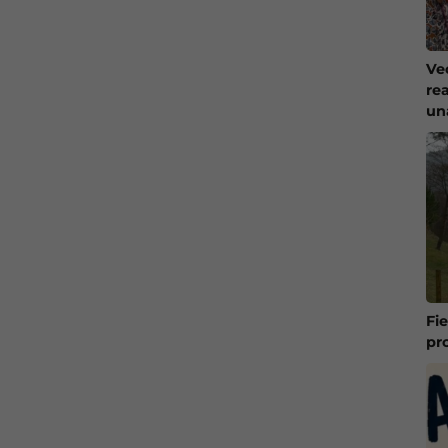
Ve
re
un
Fi
pr