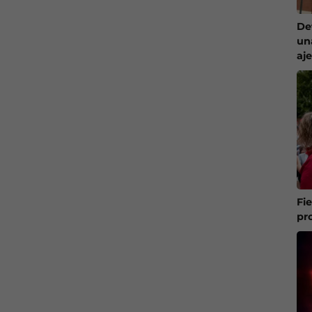
De
un
aj
Fi
pr