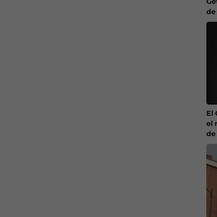
Ge
de
El
el 
de