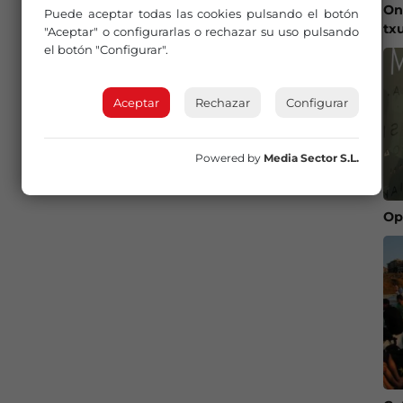
On
Puede aceptar todas las cookies pulsando el botón
tx
"Aceptar" o configurarlas o rechazar su uso pulsando
el botón "Configurar".
Aceptar
Rechazar
Configurar
Powered by
Media Sector S.L.
Op