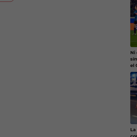
Ni
sí
el
La 
co