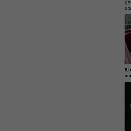
un
do
El 
ca