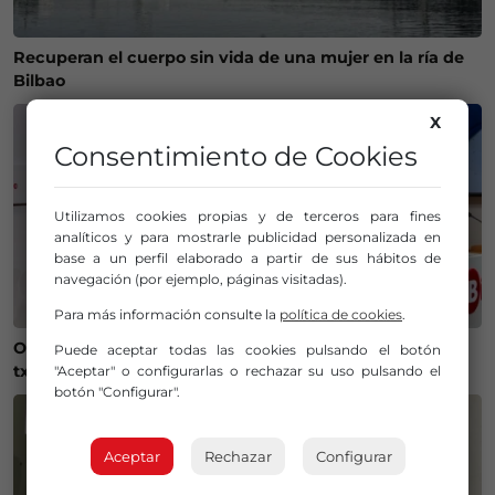
Recuperan el cuerpo sin vida de una mujer en la ría de
Bilbao
X
Consentimiento de Cookies
Utilizamos cookies propias y de terceros para fines
analíticos y para mostrarle publicidad personalizada en
base a un perfil elaborado a partir de sus hábitos de
navegación (por ejemplo, páginas visitadas).
Para más información consulte la
política de cookies
.
Onintza Enbeita y Ainhoa Urrejola, pregonera y
Puede aceptar todas las cookies pulsando el botón
txupinera de Aste Nagusia 2026 en Bilbao
"Aceptar" o configurarlas o rechazar su uso pulsando el
botón "Configurar".
Aceptar
Rechazar
Configurar