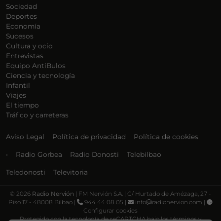
Sociedad
Deportes
Economía
Sucesos
Cultura y ocio
Entrevistas
Equipo AntiBulos
Ciencia y tecnología
Infantil
Viajes
El tiempo
Tráfico y carreteras
Aviso Legal
Política de privacidad
Política de cookies
•
Radio Gorbea
Radio Donosti
Telebilbao
Teledonosti
Televitoria
©
2026
Radio Nervión
| FM Nervión S.A. | C/ Hurtado de Amézaga, 27 -
Piso 17 - 48008 Bilbao |
944 44 08 05 |
info
radionervion.com |
Configurar cookies
Protegido con la tecnología de reCAPTCHA bajo los términos y