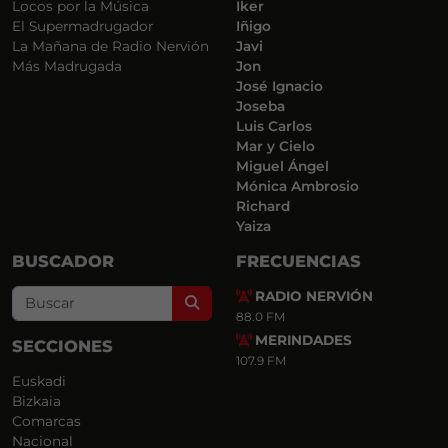
Locos por la Música
Iker
El Supermadrugador
Iñigo
La Mañana de Radio Nervión
Javi
Más Madrugada
Jon
José Ignacio
Joseba
Luis Carlos
Mar y Cielo
Miguel Ángel
Mónica Ambrosio
Richard
Yaiza
BUSCADOR
FRECUENCIAS
RADIO NERVIÓN
Search
88.0 FM
MERINDADES
SECCIONES
107.9 FM
Euskadi
Bizkaia
Comarcas
Nacional