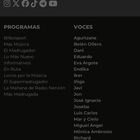
PROGRAMAS
VOCES
Bilbosport
Agurtzane
Más Música
Belén Ollero
El Madrugador
Dani
Lo Más Nuevo
Eduardo
Informativos
Eva Argote
En Ruta
Endika
Locos por la Música
Iker
El Supermadrugador
Iñigo
La Mañana de Radio Nervión
Javi
Más Madrugada
Jon
José Ignacio
Joseba
Luis Carlos
Mar y Cielo
Miguel Ángel
Mónica Ambrosio
Richard