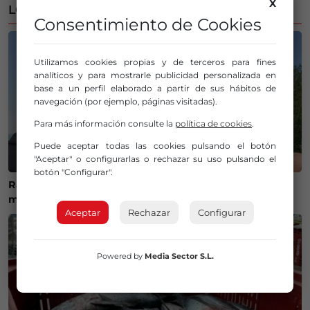
X
LO MÁS LEÍDO
Consentimiento de Cookies
Utilizamos cookies propias y de terceros para fines
analíticos y para mostrarle publicidad personalizada en
base a un perfil elaborado a partir de sus hábitos de
navegación (por ejemplo, páginas visitadas).
Para más información consulte la
política de cookies
.
Puede aceptar todas las cookies pulsando el botón
"Aceptar" o configurarlas o rechazar su uso pulsando el
botón "Configurar".
Ráfagas al cielo para Gorane, el último adiós a una
motera que dejó huella en el mundo de las dos ruedas
Aceptar
Rechazar
Configurar
Powered by
Media Sector S.L.