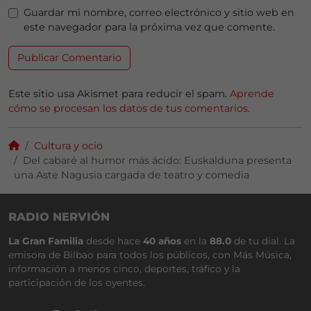
Guardar mi nombre, correo electrónico y sitio web en
este navegador para la próxima vez que comente.
Este sitio usa Akismet para reducir el spam.
Aprende
cómo se procesan los datos de tus comentarios.
Cultura y ocio
Del cabaré al humor más ácido: Euskalduna presenta
una Aste Nagusia cargada de teatro y comedia
RADIO NERVIÓN
La Gran Familia
desde hace
40 años
en la
88.0
de tu dial. La
emisora de Bilbao para todos los públicos, con Más Música,
información a menos cinco, deportes, tráfico y la
participación de los oyentes.