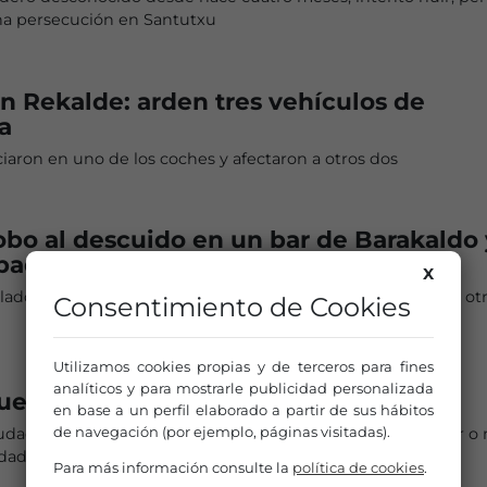
una persecución en Santutxu
n Rekalde: arden tres vehículos de
a
iciaron en uno de los coches y afectaron a otros dos
bo al descuido en un bar de Barakaldo 
bado el modus operandi
X
ulado entre vecinos de Barakaldo y algunos les han visto en ot
Consentimiento de Cookies
Utilizamos cookies propias y de terceros para fines
analíticos y para mostrarle publicidad personalizada
ueba en seguridad por los pelos
en base a un perfil elaborado a partir de sus hábitos
de navegación (por ejemplo, páginas visitadas).
iudadanía considera que la delincuencia en la villa es similar 
udades
Para más información consulte la
política de cookies
.