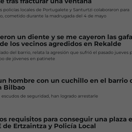
e tras fracturar una ventana
as policías locales de Portugalete y Santurtzi colaboraron para
obo, cometido durante la madrugada del 4 de mayo
ron un diente y se me cayeron las gafa
de los vecinos agredidos en Rekalde
lado del barrio, relata la agresión que sufrió el pasado jueves 
po de jóvenes en patinete
n hombre con un cuchillo en el barrio 
n Bilbao
 escudos de seguridad, han logrado arrestarle
los requisitos para conseguir una plaza e
de Ertzaintza y Policía Local