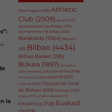
Athletic
Aste Nagusia
(299)
Club
(2509)
ayudas
(242)
ayuntamiento de Bilbao
(333)
s”:
Ayuntamiento de Bilbao
(300)
Barakaldo
(1054)
Basauri
por
Bilbao
(4434)
(351)
Bilbao Basket
(785)
Bizkaia
(1897)
campañas
de
conciertos
(348)
carreteras
(236)
(225)
covid-19
(527)
coronavirus
(238)
Diputación Foral
cultura
(345)
de Bizkaia
(609)
Durango
(305)
Empleo
(197)
ernesto valverde
(211)
n la
Euskadi
Ertzaintza
(708)
(2017)