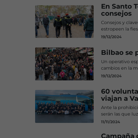
En Santo T
consejos
Consejos y clav
estropeen la fies
19/12/2024
Bilbao se 
Un operativo esp
cambios en la mo
19/12/2024
60 volunta
viajan a V
Ante la prohibic
serán las que lu
11/11/2024
Campaña de