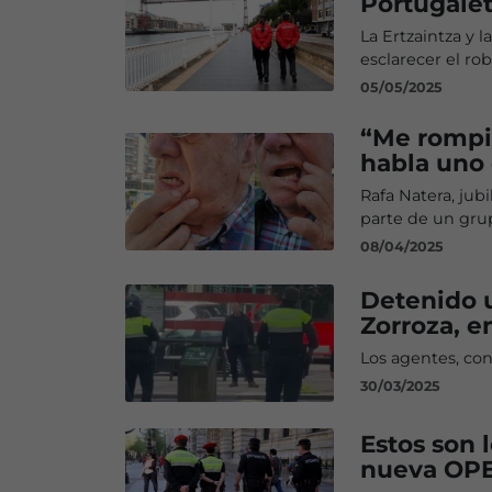
Portugalet
La Ertzaintza y l
esclarecer el r
05/05/2025
“Me rompie
habla uno 
Rafa Natera, jubi
parte de un gru
08/04/2025
Detenido u
Zorroza, e
Los agentes, con
30/03/2025
Estos son 
nueva OPE 