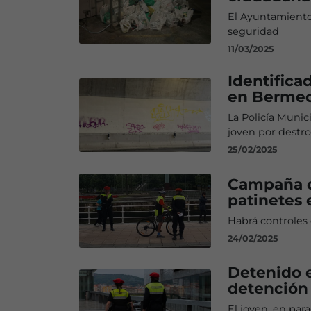
El Ayuntamiento 
seguridad
11/03/2025
Identifica
en Berme
La Policía Munic
joven por destro
25/02/2025
Campaña de
patinetes 
Habrá controles
24/02/2025
Detenido e
detención
El joven, en par