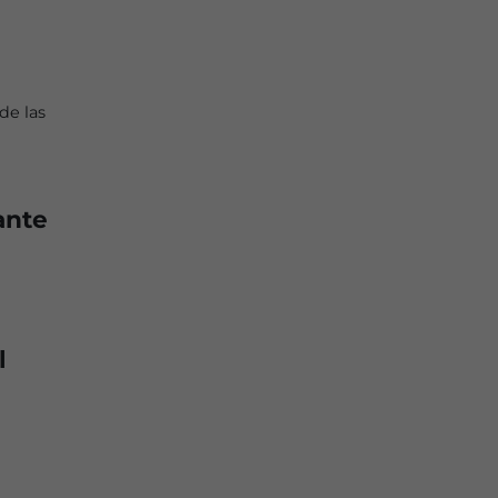
de las
ante
l