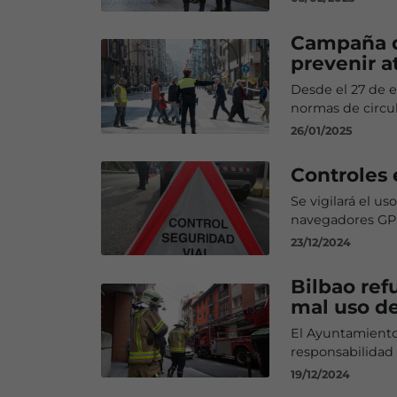
Campaña de
prevenir a
Desde el 27 de e
normas de circul
26/01/2025
Controles 
Se vigilará el us
navegadores GPS
23/12/2024
Bilbao ref
mal uso de
El Ayuntamiento 
responsabilidad
19/12/2024