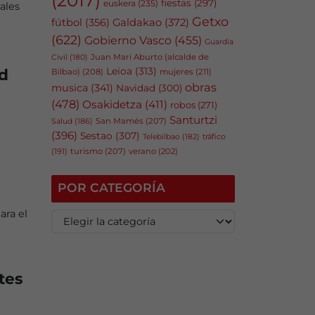
fiestas
(297)
euskera
(235)
ales
Getxo
fútbol
(356)
Galdakao
(372)
(622)
Gobierno Vasco
(455)
Guardia
Juan Mari Aburto (alcalde de
Civil
(180)
Leioa
(313)
d
Bilbao)
(208)
mujeres
(211)
obras
musica
(341)
Navidad
(300)
(478)
Osakidetza
(411)
robos
(271)
Santurtzi
San Mamés
(207)
Salud
(186)
(396)
Sestao
(307)
tráfico
Telebilbao
(182)
(191)
turismo
(207)
verano
(202)
POR CATEGORÍA
ara el
P
o
r
c
a
tes
t
e