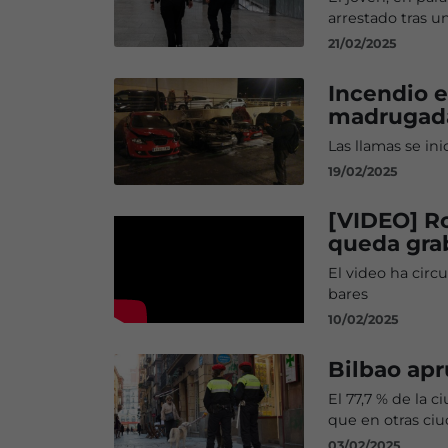
arrestado tras 
21/02/2025
Incendio e
madrugad
Las llamas se in
19/02/2025
[VIDEO] Ro
queda gra
El video ha circ
bares
10/02/2025
Bilbao apr
El 77,7 % de la c
que en otras ci
03/02/2025