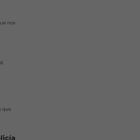
que nos
d,
s que
licía